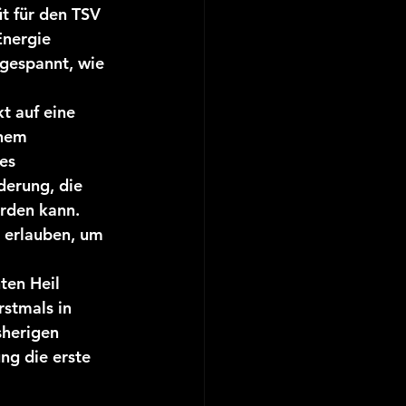
üt für den TSV 
Energie 
 gespannt, wie 
t auf eine 
inem 
es 
derung, die 
rden kann. 
 erlauben, um 
ten Heil 
stmals in 
sherigen 
g die erste 