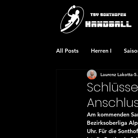
All Posts
Herren I
Sais
Laurenz Lakotta
5
JSG wA-Jugend
JSG m
Schlüss
Anschlu
JSG mC-Jugend
JSG w
Am kommenden Samst
Bezirksoberliga Alp
Aktuelles
Vereinsaktio
Uhr. Für die Sontho