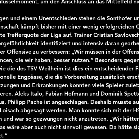
Schlüsselmoment, um den Anschluss an das Mittelfeld ni
2025/26 Jugend
gen und einem Unentschieden stehen die Sonthofer un
chaft kämpft bisher mit einer wenig erfolgreichen O
te Trefferquote der Liga auf. Trainer Cristian Savlovsch
gefährlichkeit identifiziert und intensiv daran gearbe
r Offensive zu verbessern: „Wir müssen in der Offensi
cen, die wir haben, besser nutzen.“ Besonders gegen
e die des TSV Weilheim ist dies ein entscheidender F
elle Engpässe, die die Vorbereitung zusätzlich ersc
zungen und Erkrankungen konnten viele Spieler zuletz
ieren. Aleks Italo, Fabian Hofmann und Dominik Spette
aus, Philipp Pache ist angeschlagen. Deshalb musste au
Loisach abgesagt werden. Man konnte sich mit der HS
n und war so gezwungen nicht anzutreten. „Wir hätten
as wäre aber auch nicht sinnvoll gewesen. Da hätte sic
t.“