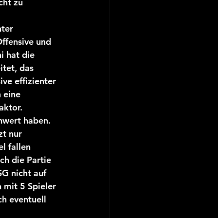
cht zu 
ter 
ffensive und 
i hat die 
itet, das 
ve effizienter 
 eine 
aktor.
hwert haben. 
t nur 
l fallen 
ch die Partie 
G nicht auf 
 mit 5 Spieler 
h eventuell 