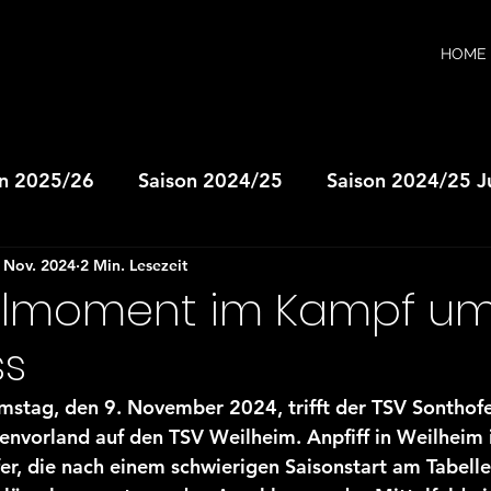
HOME
on 2025/26
Saison 2024/25
Saison 2024/25 
. Nov. 2024
2 Min. Lesezeit
A-Jugend
JSG wB-Jugend
JSG mB-Jugend
elmoment im Kampf u
ss
D-Jugend
JSG mD-Jugend
JSG E-Jugend
ag, den 9. November 2024, trifft der TSV Sonthofen
envorland auf den TSV Weilheim. Anpfiff in Weilheim 
nen
Herren II
Saison 2023/24
Saison 202
fer, die nach einem schwierigen Saisonstart am Tabell