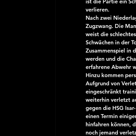
ist die Partie ein 
verlieren.
JSG D-Jugend
Saison 
Nach zwei Niederla
Zugzwang. Die Manns
weist die schlechtes
Schwächen in der Tor
Zusammenspiel in de
werden und die Chan
erfahrene Abwehr wi
Hinzu kommen person
Aufgrund von Verlet
eingeschränkt train
weiterhin verletzt 
gegen die HSG Isar-
einen Termin einige
hinfahren können, d
noch jemand verletz