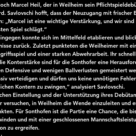
edoch Marcel Heil, der in Weilheim sein Pflichtspieldeb
rd. Savlovschi hofft, dass der Neuzugang mit frischer 
: „Marcel ist eine wichtige Verstärkung, und wir sind
sten Spiel schlägt.“
ngegen konnte sich im Mittelfeld etablieren und blick
nisse zurück. Zuletzt punkteten die Weilheimer mit e
riffsspiel und einer starken Abwehrarbeit. Ihr schnell
ie Konterstärke sind für die Sonthofer eine Herausfor
len Defensive und wenigen Ballverlusten gemeistert we
iv verteidigen und dürfen uns keine unnötigen Fehler
ichen Kontern zu zwingen,“ analysiert Savlovschi.
chen Einstellung und der Unterstützung ihres Debütan
r versuchen, in Weilheim die Wende einzuleiten und er
kten. Für Sonthofen ist die Partie eine Chance, die bi
inden und mit einer geschlossenen Mannschaftsleistun
on zu ergreifen.