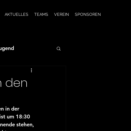
AKTUELLES
TEAMS
VEREIN
SPONSOREN
Jugend
JSG wC-Jugend
m den
JSG F-Jugend
 in der 
ist um 18:30 
2/23
enende stehen, 