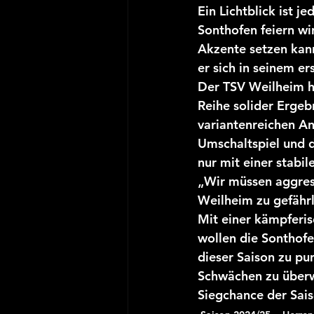
Ein Lichtblick ist j
Sonthofen feiern wi
Akzente setzen kann
er sich in seinem er
Der TSV Weilheim hi
Reihe solider Ergeb
variantenreichen Ang
Umschaltspiel und d
nur mit einer stabi
„Wir müssen aggress
Weilheim zu gefährl
Mit einer kämpferis
wollen die Sonthofe
dieser Saison zu pun
Schwächen zu überw
Siegchance der Sais