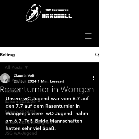
Beitrag
All Posts
Claudia Veit
All Posts
20. Juli 2024
1 Min. Lesezeit
Rasenturnier in Wangen
Herren I
Unsere wC Jugend war vom 6.7 auf 
Saison 2025/26
den 7.7 auf dem Rasenturnier in 
Saison 2024/25
Wangen, unsere  wD Jugend  nahm 
am 6.7. 
Teil.
 Beide Mannschaften 
Saison 2024/25 Jugend
hatten sehr viel Spaß.
JSG wA-Jugend