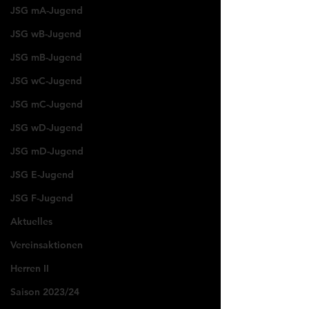
JSG mA-Jugend
JSG wB-Jugend
JSG mB-Jugend
JSG wC-Jugend
JSG mC-Jugend
JSG wD-Jugend
JSG mD-Jugend
JSG E-Jugend
JSG F-Jugend
Aktuelles
Vereinsaktionen
Herren II
Saison 2023/24