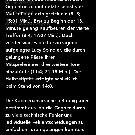
Saison 2022/23
Gegentor zu und netzte selbst vier 
JSG D-Jugend
Mal in Folge erfolgreich ein (8: 3; 
15:01 Min.). Erst zu Beginn der 18. 
Saison 2025/26 Jugend
Minute gelang Kaufbeuren der vierte 
Treffer (8:4; 17:07 Min.). Doch 
wieder war es die hervorragend 
aufgelegte Lucy Spindler, die durch 
gelungene Pässe ihrer 
Mitspielerinnen drei weitere Tore 
hinzufügte (11:4; 21:18 Min.). Der 
Halbzeitpfiff erfolgte schließlich 
beim Stand von 14:8.
Die Kabinenansprache fiel ruhig aber 
bestimmt aus, da die Gegner durch 
zu viele technische Fehler und 
individuelle Fehlentscheidungen zu 
einfachen Toren gelangen konnten. 