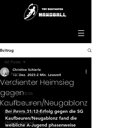
Beitrag
All Posts
Christine Schierle
All Posts
10. Dez. 2023
2 Min. Lesezeit
Verdienter Heimsieg
Herren I
gegen
Saison 2025/26
Kaufbeuren/Neugablonz
Saison 2024/25
Bei ihrem 31:12-Erfolg gegen die SG 
Saison 2024/25 Jugend
Kaufbeuren/Neugablonz fand die 
JSG wA-Jugend
weibliche A-Jugend phasenweise 