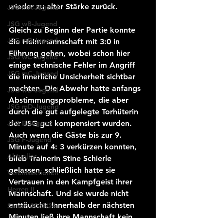
wieder zu alter Stärke zurück.
JSG mA-Jugend
JSG wB-Jugend
Gleich zu Beginn der Partie konnte 
JSG mB-Jugend
die Heimmannschaft mit 3:0 in 
Führung gehen, wobei schon hier 
JSG wC-Jugend
einige technische Fehler im Angriff 
JSG mC-Jugend
die innerliche Unsicherheit sichtbar 
machten. Die Abwehr hatte anfangs 
JSG wD-Jugend
Abstimmungsprobleme, die aber 
JSG mD-Jugend
durch die gut aufgelegte Torhüterin 
JSG E-Jugend
der JSG gut kompensiert wurden. 
Auch wenn die Gäste bis zur 9. 
JSG F-Jugend
Minute auf 4: 3 verkürzen konnten, 
Aktuelles
blieb Trainerin Stine Schierle 
gelassen, schließlich hatte sie 
Vereinsaktionen
Vertrauen in den Kampfgeist ihrer 
Herren II
Mannschaft. Und sie wurde nicht 
enttäuscht. Innerhalb der nächsten 
Saison 2023/24
Minuten ließ ihre Mannschaft kein 