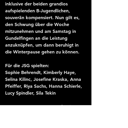
inklusive der beiden grandios 
aufspielenden B-Jugendlichen, 
souverän kompensiert. Nun gilt es, 
den Schwung über die Woche 
mitzunehmen und am Samstag in 
Gundelfingen an die Leistung 
anzuknüpfen, um dann beruhigt in 
die Winterpause gehen zu können.
Für die JSG spielten:
Sophie Behrendt, Kimberly Haye, 
Selina Kilinc, Josefine Kraska, Anna 
Pfeiffer, Riya Sachs, Hanna Schierle, 
Lucy Spindler, Sila Tekin
Am Samstag, 16.12.2023, beginnt 
das Auswärtsspiel um 15.00 Uhr in 
der Kreissporthalle in Gundelfingen.
JSG wA-Jugend