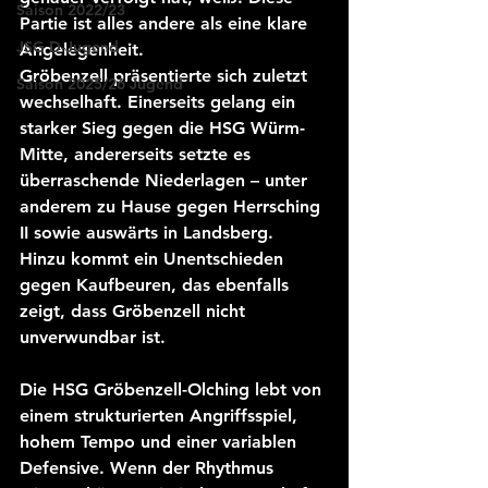
Saison 2022/23
Partie ist alles andere als eine klare 
JSG D-Jugend
Angelegenheit.
Gröbenzell präsentierte sich zuletzt 
Saison 2025/26 Jugend
wechselhaft. Einerseits gelang ein 
starker Sieg gegen die HSG Würm-
Mitte, andererseits setzte es 
überraschende Niederlagen – unter 
anderem zu Hause gegen Herrsching 
II sowie auswärts in Landsberg. 
Hinzu kommt ein Unentschieden 
gegen Kaufbeuren, das ebenfalls 
zeigt, dass Gröbenzell nicht 
unverwundbar ist.
Die HSG Gröbenzell-Olching lebt von 
einem strukturierten Angriffsspiel, 
hohem Tempo und einer variablen 
Defensive. Wenn der Rhythmus 