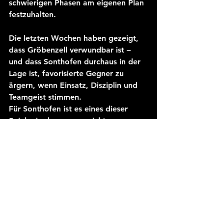
schwierigen Phasen am eigenen Plan 
festzuhalten.
Die letzten Wochen haben gezeigt, 
dass Gröbenzell verwundbar ist – 
und dass Sonthofen durchaus in der 
Lage ist, favorisierte Gegner zu 
ärgern, wenn Einsatz, Disziplin und 
Teamgeist stimmen.
Für Sonthofen ist es eines dieser 
Spiele, in denen man nichts zu 
verlieren, aber viel zu gewinnen hat. 
Jeder Punkt zählt im engen 
Tabellenkeller, und ein 
Erfolgserlebnis bei einem Topteam 
könnte zu