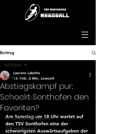
Beitrag
All Posts
Laurenz Lakotta
All Posts
14. Feb.
2 Min. Lesezeit
Abstiegskampf pur:
Herren I
Schockt Sonthofen den
Saison 2025/26
Favoriten?
Saison 2024/25
Am Samstag um 18 Uhr wartet auf 
Saison 2024/25 Jugend
den TSV Sonthofen eine der 
JSG wA-Jugend
schwierigsten Auswärtsaufgaben der 