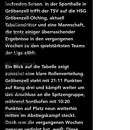
laufenden Saison. In der Sporthalle in 
JSG mA-Jugend
Gröbenzell trifft der TSV auf die HSG 
JSG wB-Jugend
Gröbenzell-Olching, aktuell 
JSG mB-Jugend
Tabellendritter und eine Mannschaft, 
die trotz einiger überraschender 
JSG wC-Jugend
Ergebnisse in den vergangenen 
JSG mC-Jugend
Wochen zu den spielstärksten Teams 
der Liga zählt.
JSG wD-Jugend
JSG mD-Jugend
Ein Blick auf die Tabelle zeigt 
JSG E-Jugend
zunächst eine klare Rollenverteilung. 
Gröbenzell steht mit 21:11 Punkten 
JSG F-Jugend
auf Rang drei und kämpft weiter um 
Aktuelles
den Anschluss an die Spitzengruppe, 
während Sonthofen mit 10:20 
Vereinsaktionen
Punkten auf Platz neun weiterhin 
Herren II
mitten im Abstiegskampf steckt.
Doch wer die vergangenen Wochen 
Saison 2023/24
genauer verfolgt hat, weiß: Diese 