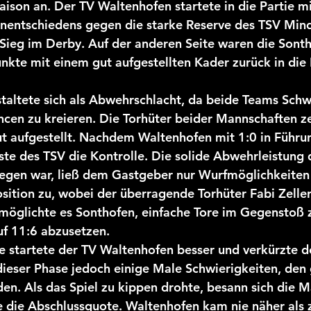
aison an. Der TV Waltenhofen startete in die Partie m
nentschiedens gegen die starke Reserve des TSV Min
2025/26 Jugend
Sieg im Derby. Auf der anderen Seite waren die Sont
unkte mit einem gut aufgestellten Kader zurück in die 
taltete sich als Abwehrschlacht, da beide Teams Schw
ncen zu kreieren. Die Torhüter beider Mannschaften ze
ut aufgestellt. Nachdem Waltenhofen mit 1:0 in Führun
e des TSV die Kontrolle. Die solide Abwehrleistung d
legen war, ließ dem Gastgeber nur Wurfmöglichkeiten 
ition zu, wobei der überragende Torhüter Fabi Zeller
rmöglichte es Sonthofen, einfache Tore im Gegenstoß z
auf 11:6 abzusetzen.
te startete der TV Waltenhofen besser und verkürzte d
dieser Phase jedoch einige Male Schwierigkeiten, den
en. Als das Spiel zu kippen drohte, besann sich die M
e die Abschlussquote. Waltenhofen kam nie näher als 