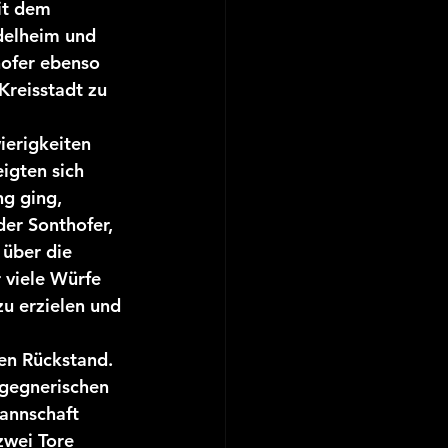
it dem 
delheim und 
hofer ebenso 
Kreisstadt zu 
ierigkeiten 
igten sich 
g ging, 
er Sonthofer, 
über die 
 viele Würfe 
u erzielen und 
en Rückstand. 
 gegnerischen 
annschaft 
zwei Tore 