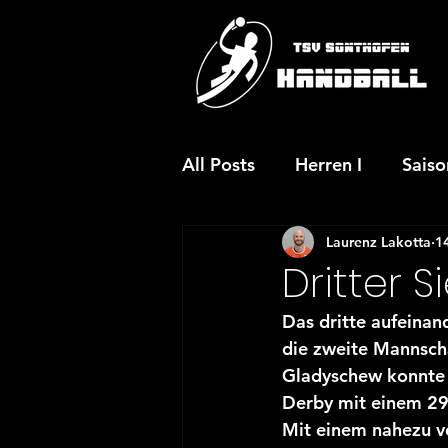
All Posts
Herren I
Sais
Laurenz Lakotta
1
JSG wA-Jugend
JSG m
Dritter S
Das dritte aufeinan
JSG mC-Jugend
JSG w
die zweite Mannscha
Gladyschew konnte 
Derby mit einem 29:
Aktuelles
Vereinsaktio
Mit einem nahezu vo