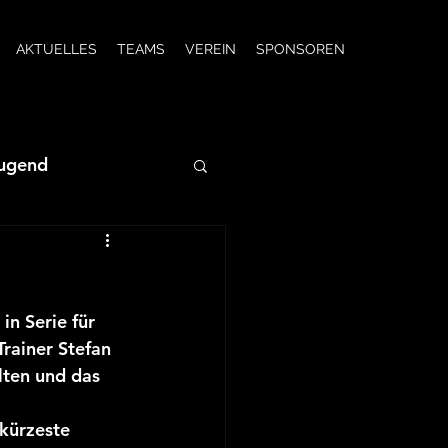
AKTUELLES
TEAMS
VEREIN
SPONSOREN
Jugend
JSG wC-Jugend
n Serie für 
JSG F-Jugend
rainer Stefan 
ten und das 
2/23
kürzeste 