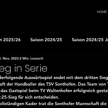
HOME
on 2025/26
Saison 2024/25
Saison 2024/25 
4. Nov. 2023
2 Min. Lesezeit
A-Jugend
JSG wB-Jugend
JSG mB-Jugend
ieg in Serie
derfolgende Auswärtsspiel endet mit dem dritten Sieg i
D-Jugend
JSG mD-Jugend
JSG E-Jugend
ft der Handballer des TSV Sonthofen. Das Team von T
das Gastspiel beim TV Waltenhofen erfolgreich gestal
25-Sieg für sich entscheiden.
nen
Herren II
Saison 2023/24
Saison 202
llständigen Kader trat die Sonthofer Mannschaft die 