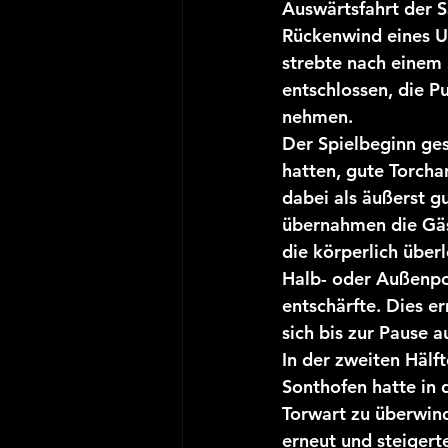
Auswärtsfahrt der S
Rückenwind eines U
JSG D-Jugend
Saison 
strebte nach einem 
entschlossen, die P
nehmen.
Der Spielbeginn ges
hatten, gute Torcha
dabei als äußerst g
übernahmen die Gäst
die körperlich über
Halb- oder Außenpos
entschärfte. Dies e
sich bis zur Pause 
In der zweiten Hälf
Sonthofen hatte in 
Torwart zu überwind
erneut und steigert