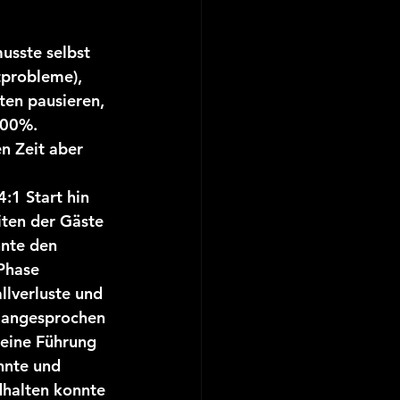
usste selbst 
tprobleme), 
ten pausieren, 
100%.
n Zeit aber 
:1 Start hin 
ten der Gäste 
nte den 
Phase 
llverluste und 
t angesprochen 
seine Führung 
nnte und 
halten konnte 