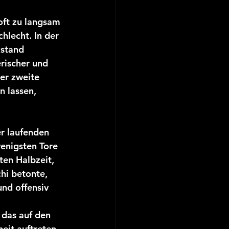
oft zu langsam 
hlecht. In der 
kstand 
rischer und 
er zweite 
 lassen, 
r laufenden 
wenigsten Tore 
ten Halbzeit, 
hi betonte, 
und offensiv 
das auf den 
eit auftreten, 