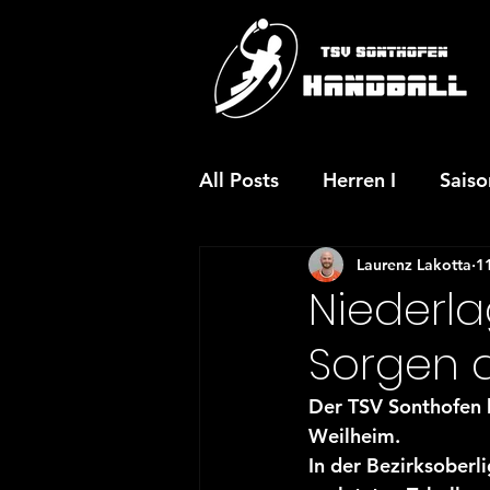
All Posts
Herren I
Sais
Laurenz Lakotta
1
JSG wA-Jugend
JSG m
Niederla
Sorgen 
JSG mC-Jugend
JSG w
Der TSV Sonthofen 
Weilheim.
Aktuelles
Vereinsaktio
In der Bezirksoberl