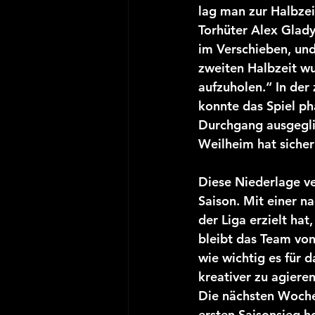
lag man zur Halbzei
Torhüter Alex Glad
im Verschieben, und
zweiten Halbzeit wu
aufzuholen.“ In der
konnte das Spiel ph
Durchgang ausgeglic
Weilheim hat siche
Diese Niederlage ve
Saison. Mit einer n
der Liga erzielt hat
bleibt das Team von
wie wichtig es für d
kreativer zu agier
Die nächsten Woche
ersten Saisonsieg ho