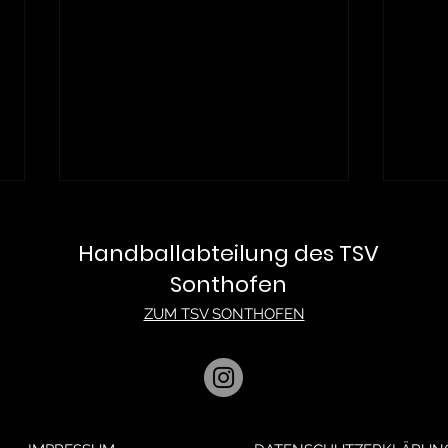
Handballabteilung des TSV
Sonthofen
ZUM TSV SONTHOFEN
Sonthofen steigt nach
Ends
knapper Niederlage in
Son
Würm ab
Klas