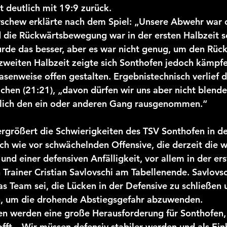
t deutlich mit 19:9 zurück.
yschew erklärte nach dem Spiel: „Unsere Abwehr war 
 die Rückwärtsbewegung war in der ersten Halbzeit sc
rde das besser, aber es war nicht genug, um den Rüc
 zweiten Halbzeit zeigte sich Sonthofen jedoch kämpfe
asenweise offen gestalten. Ergebnistechnisch verlief d
hen (21:21), „davon dürfen wir uns aber nicht blenden
rlich den ein oder anderen Gang rausgenommen.“
rgrößert die Schwierigkeiten des TSV Sonthofen in de
ach wie vor schwächelnden Offensive, die derzeit die 
, und einer defensiven Anfälligkeit, vor allem in der ers
 Trainer Cristian Savlovschi am Tabellenende. Savlovsc
as Team sei, die Lücken in der Defensive zu schließen 
en, um die drohende Abstiegsgefahr abzuwenden.
n werden eine große Herausforderung für Sonthofen, 
fft. „Wir müssen defensiv stabiler werden und als Einh