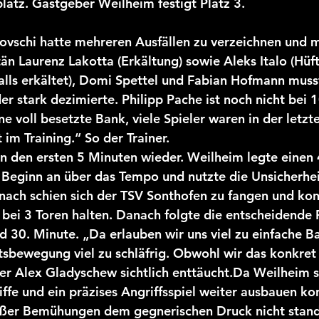
platz. Gastgeber Weilheim festigt Platz 3.
2025/26 Jugend
vlovschi hatte mehreren Ausfällen zu verzeichnen und m
tän Laurenz Lakotta (Erkältung) sowie Aleks Italo (Hüf
falls erkältet), Domi Spettel und Fabian Hofmann muss
r stark dezimierte. Philipp Pache ist noch nicht bei 
e voll besetzte Bank, viele Spieler waren in der letzte
im Training.“ So der Trainer.
in den ersten 5 Minuten wieder. Weilheim legte einen 4
 Beginn an über das Tempo und nutzte die Unsicherhei
nach schien sich der TSV Sonthofen zu fangen und kon
bei 3 Toren halten. Danach folgte die entscheidende 
d 30. Minute. „Da erlauben wir uns viel zu einfache Ba
tsbewegung viel zu schläfrig. Obwohl wir das konkre
er Alex Gladyschew sichtlich enttäucht.Da Weilheim 
iffe und ein präzises Angriffsspiel weiter ausbauen ko
oßer Bemühungen dem gegnerischen Druck nicht stand