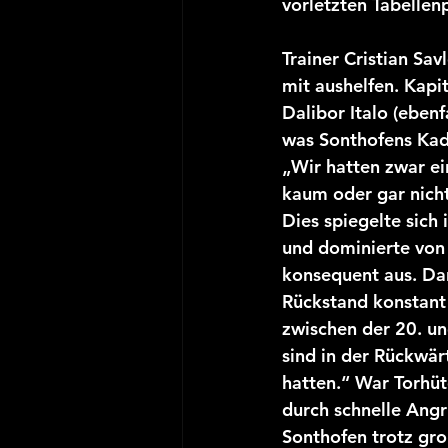
vorletzten Tabellen
JSG D-Jugend
Saison 
Trainer Cristian Sa
mit aushelfen. Kapi
Dalibor Italo (eben
was Sonthofens Kade
„Wir hatten zwar ein
kaum oder gar nicht 
Dies spiegelte sich 
und dominierte von
konsequent aus. Da
Rückstand konstant 
zwischen der 20. un
sind in der Rückwär
hatten.“ War Torhüt
durch schnelle Angr
Sonthofen trotz gr