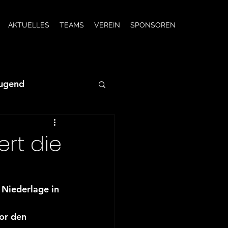
AKTUELLES
TEAMS
VEREIN
SPONSOREN
Jugend
JSG wC-Jugend
ert die
JSG F-Jugend
Niederlage in 
2/23
or den 