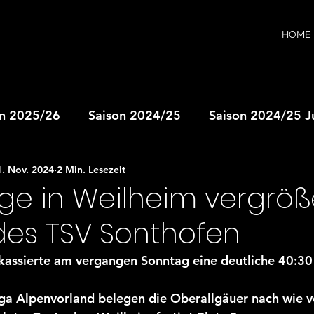
HOME
on 2025/26
Saison 2024/25
Saison 2024/25 
1. Nov. 2024
2 Min. Lesezeit
A-Jugend
JSG wB-Jugend
JSG mB-Jugend
ge in Weilheim vergröß
des TSV Sonthofen
D-Jugend
JSG mD-Jugend
JSG E-Jugend
kassierte am vergangen Sonntag eine deutliche 40:30 
nen
Herren II
Saison 2023/24
Saison 202
iga Alpenvorland belegen die Oberallgäuer nach wie v